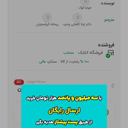
نویسنده:
جولیا کوک
مترجم:
دکتر لیلا کاشانی وحید
ریحانه کرباسچیان
فروشنده
فروشگاه کتابک
منتخب
۱۰۰
%
رضایت از کالا
|
عملکرد
عالی
۱۷,۰۰۰ تومان
۵٪
۱۶,۱۵۰ تومان
هـر قسط با تــرب‌پــی:
۴,۰۳۸ تومان
۴ قسط مــاهـانـه؛ بـدون سـود، چـک و ضـامـن