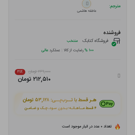
مترجم:
عاطفه هاشمی
فروشنده
فروشگاه کتابک
منتخب
۱۰۰
%
رضایت از کالا
|
عملکرد
عالی
۲۶۹,۰۰۰ تومان
۲۱٪
۲۱۲,۵۱۰ تومان
هـر قسط با تــرب‌پــی:
۵۳,۱۲۸ تومان
۴ قسط مــاهـانـه؛ بـدون سـود، چـک و ضـامـن
تعداد ۰ عدد در انبار موجود است