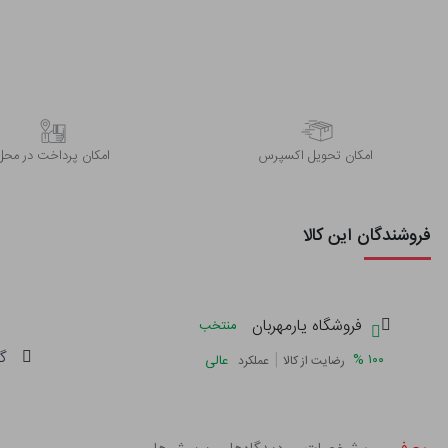
اﻣﮑﺎن ﺗﺤﻮﯾﻞ اﮐﺴﭙﺮس
امکان پرداخت در محل
فروشندگان این کالا
فروشگاه یارمهربان
منتخب
گ
|
%
۱۰۰
عالی
رضایت از کالا
عملکرد