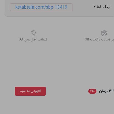
لینک کوتاه:
ketabtala.com/sbp-13419
 ضمانت بازگشت کالا
ﺿﻤﺎﻧﺖ اﺻﻞ ﺑﻮدن ﮐﺎﻟﺎ
 تومان
افزودن به سبد
۲۱٪