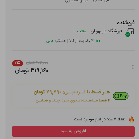
علی صاحبی
مهدی اسکندری
فروشنده
فروشگاه یارمهربان
منتخب
۱۰۰
%
رضایت از کالا
|
عملکرد
عالی
۴۰۴,۰۰۰ تومان
۲۱٪
۳۱۹,۱۶۰ تومان
هـر قسط با تــرب‌پــی:
۷۹,۷۹۰ تومان
۴ قسط مــاهـانـه؛ بـدون سـود، چـک و ضـامـن
تعداد ۷ عدد در انبار موجود است
افزودن به سبد