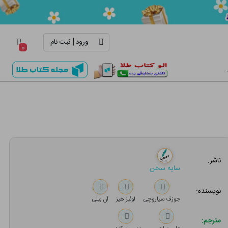
|
ورود
ثبت نام
۰
ناشر:
سایه سخن
نویسنده:
جوزف سیاروچی
لوئیز هیز
آن بیلی
مترجم: