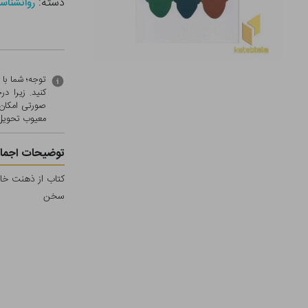
دسته:
روانشناس
توجه؛ شما با
کنید. زیرا 
صورتی امکان 
معيوب تحویل 
توضیحات اجمال
کتاب از ذهنت خار
سخن