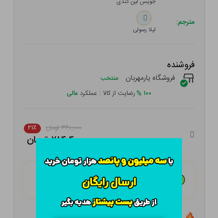
جویس لین کندی
مترجم:
لیلا رسولی
فروشنده
فروشگاه یارمهربان
منتخب
۱۰۰
%
رضایت از کالا
|
عملکرد
عالی
۳۶۰,۰۰۰ تومان
۲۱٪
۲۸۴,۴۰۰ تومان
هـر قسط با تــرب‌پــی:
۷۱,۱۰۰ تومان
۴ قسط مــاهـانـه؛ بـدون سـود، چـک و ضـامـن
تعداد ۴ عدد در انبار موجود است