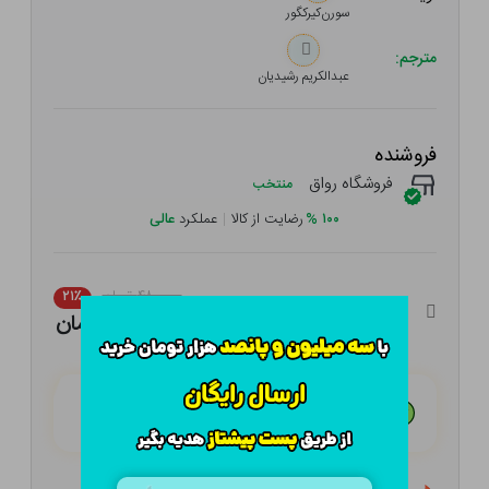
سورن‌کیرکگور
مترجم:
عبدالکریم‌ رشیدیان‌
فروشنده
فروشگاه رواق
منتخب
۱۰۰
%
رضایت از کالا
|
عملکرد
عالی
۴۸۰,۰۰۰ تومان
۲۱٪
۳۷۹,۲۰۰ تومان
هـر قسط با تــرب‌پــی:
۹۴,۸۰۰ تومان
۴ قسط مــاهـانـه؛ بـدون سـود، چـک و ضـامـن