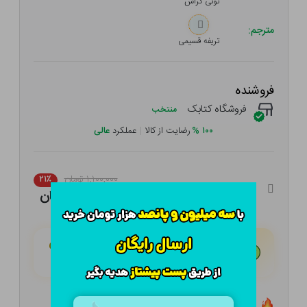
تونی‌ گراس‌
مترجم:
تریفه قسیمی
فروشنده
فروشگاه کتابک
منتخب
۱۰۰
%
رضایت از کالا
|
عملکرد
عالی
۱,۱۰۰,۰۰۰ تومان
۲۱٪
۸۶۹,۰۰۰ تومان
هـر قسط با تــرب‌پــی:
۲۱۷,۲۵۰ تومان
۴ قسط مــاهـانـه؛ بـدون سـود، چـک و ضـامـن
تعداد ۱۶ عدد در انبار موجود است