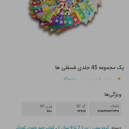
پک مجموعه 45 جلدی فسقلی ها
.
۰
۰
دیدگاه
(امتیاز
خریدار)
ویژگی‌ها
شابک
کد کالا
وزن کالا
۶۵۰
۷۲۹۶۸
۹۷۸۹۶۴۵۳۶۷۴۱۹
دسته:
،
گروه سنی - ب ( 7 تا 9 سال )
کتاب چند جلدی کودک