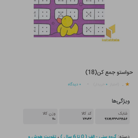
حواستو جمع کن(18)
.
۰
۰
دیدگاه
(امتیاز
خریدار)
ویژگی‌ها
شابک
کد کالا
وزن کالا
۷۰
۷۳۰۴۳
۹۷۸۹۶۴۳۰۷۹۹۵۶
دسته:
،
گروه سنی - الف ( 0 تا 6 سال )
تقویت هوش و