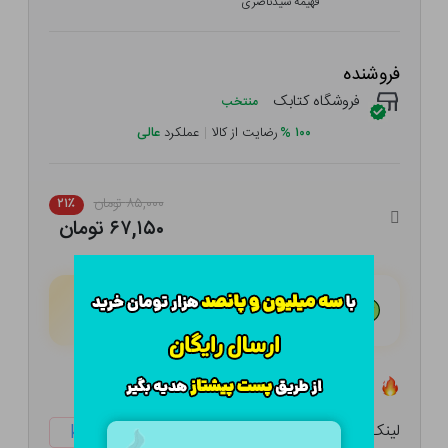
فهیمه سیدناصری
فروشنده
فروشگاه کتابک
منتخب
۱۰۰
%
رضایت از کالا
|
عملکرد
عالی
۸۵,۰۰۰ تومان
۲۱٪
۶۷,۱۵۰ تومان
هـر قسط با تــرب‌پــی:
۱۶,۷۸۸ تومان
۴ قسط مــاهـانـه؛ بـدون سـود، چـک و ضـامـن
تعداد ۳۵ عدد در انبار موجود است
لینک کوتاه:
ketabtala.com/sbp-17124