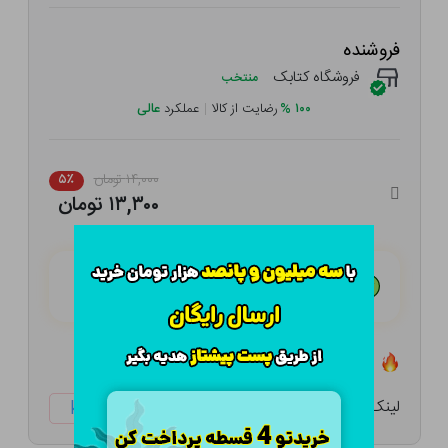
فروشنده
فروشگاه کتابک
منتخب
۱۰۰
%
رضایت از کالا
|
عملکرد
عالی
۱۴,۰۰۰ تومان
۵٪
۱۳,۳۰۰ تومان
هـر قسط با تــرب‌پــی:
۳,۳۲۵ تومان
۴ قسط مــاهـانـه؛ بـدون سـود، چـک و ضـامـن
تعداد ۰ عدد در انبار موجود است
لینک کوتاه:
ketabtala.com/sbp-17171