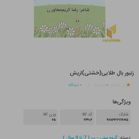
زنبور بال طلایی(خشتی)اریش
.
۰
۰
دیدگاه
(امتیاز
خریدار)
ویژگی‌ها
شابک
کد کالا
وزن کالا
۶۵
۷۳۲۰۶
۹۷۸۶۲۲۶۷۱۲۰۹۵
دسته:
گروه سنی - ب ( 7 تا 9 سال )