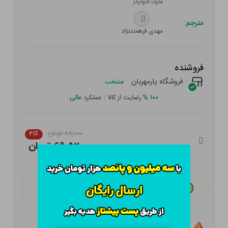
مارک ادواردز
مترجم:
مهدی فرهمندنژاد
فروشنده
فروشگاه یارمهربان
منتخب
۱۰۰
%
رضایت از کالا
|
عملکرد
عالی
۸۸,۰۰۰ تومان
۲۱٪
۶۹,۵۲۰ تومان
هـر قسط با تــرب‌پــی:
۱۷,۳۸۰ تومان
۴ قسط مــاهـانـه؛ بـدون سـود، چـک و ضـامـن
تعداد ۰ عدد در انبار موجود است