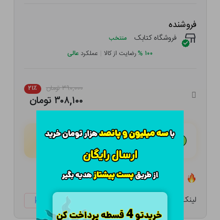
فروشنده
فروشگاه کتابک
منتخب
۱۰۰
%
رضایت از کالا
|
عملکرد
عالی
۳۹۰,۰۰۰ تومان
۲۱٪
۳۰۸,۱۰۰ تومان
هـر قسط با تــرب‌پــی:
۷۷,۰۲۵ تومان
۴ قسط مــاهـانـه؛ بـدون سـود، چـک و ضـامـن
تعداد ۵ عدد در انبار موجود است
لینک کوتاه:
ketabtala.com/sbp-25523