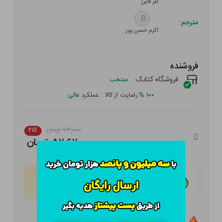
کلر فایرز
مترجم:
اکرم حسن پور
فروشنده
فروشگاه کتابک
منتخب
۱۰۰
%
رضایت از کالا
|
عملکرد
عالی
۷۳,۰۰۰ تومان
۲۱٪
۵۷,۶۷۰ تومان
هـر قسط با تــرب‌پــی:
۱۴,۴۱۸ تومان
۴ قسط مــاهـانـه؛ بـدون سـود، چـک و ضـامـن
تعداد ۰ عدد در انبار موجود است