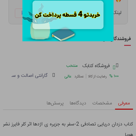
لینک کوتاه:
ketabtala.com/sbp-25525
فروشندگان این کالا
فروشگاه کتابک
منتخب
گارانتی اصالت و سلامت فی
|
%
۱۰۰
عالی
رضایت از کالا
عملکرد
معرفی
مشخصات
دیدگاه‌ها
پرسش‌ها
کتاب دزدان دریایی تصادفی 2-سفر به جزیره ی اژدها اثر کلر فایرز نشر
هوپا