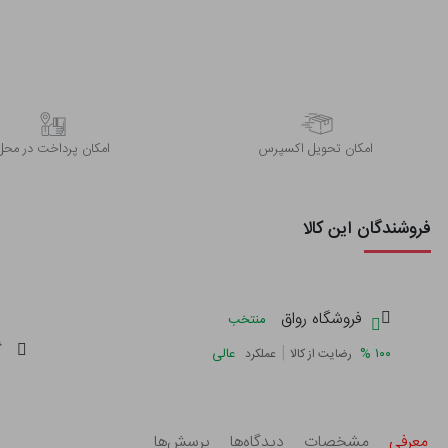
اﻣﮑﺎن ﺗﺤﻮﯾﻞ اﮐﺴﭙﺮس
امکان پرداخت در محل
فروشندگان این کالا
فروشگاه رواق
منتخب
گ
|
%
۱۰۰
عالی
رضایت از کالا
عملکرد
معرفی
مشخصات
دیدگاه‌ها
پرسش‌ها