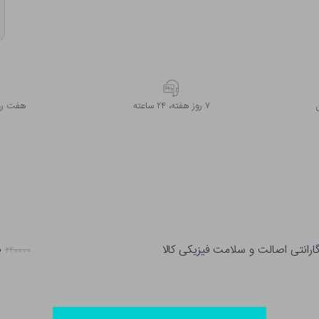
۷ روز ﻫﻔﺘﻪ، ۲۴ ﺳﺎﻋﺘﻪ
هفت روز
ارانتی اصالت و سلامت فیزیکی کالا
۰
۲۴۰۰۰۰