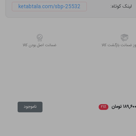
لینک کوتاه:
ketabtala.com/sbp-25532
 ضمانت بازگشت کالا
ﺿﻤﺎﻧﺖ اﺻﻞ ﺑﻮدن ﮐﺎﻟﺎ
۱۸۹,۶۰ تومان
ناموجود
۲۱٪