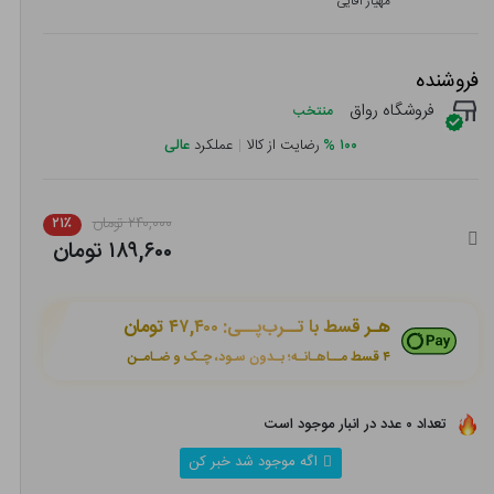
مهیار آقایی
فروشنده
فروشگاه رواق
منتخب
۱۰۰
%
رضایت از کالا
|
عملکرد
عالی
۲۴۰,۰۰۰ تومان
۲۱٪
۱۸۹,۶۰۰ تومان
هـر قسط با تــرب‌پــی:
۴۷,۴۰۰ تومان
۴ قسط مــاهـانـه؛ بـدون سـود، چـک و ضـامـن
تعداد ۰ عدد در انبار موجود است
اگه موجود شد خبر کن