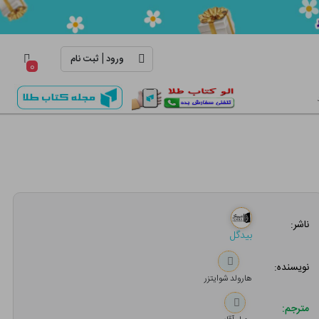
|
ورود
ثبت نام
۰
ناشر:
بیدگل
نویسنده:
هارولد شوایتزر
مترجم: