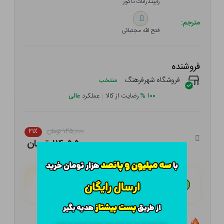
رابیندرانات تاگور
مترجم:
فتح الله مجتبائی
فروشنده
فروشگاه شهرفرهنگ
منتخب
۱۰۰
%
رضایت از کالا
|
عملکرد
عالی
۱۴۵,۰۰۰ تومان
۲۱٪
۱۱۴,۵۵۰ تومان
هـر قسط با تــرب‌پــی:
۲۸,۶۳۸ تومان
۴ قسط مــاهـانـه؛ بـدون سـود، چـک و ضـامـن
تعداد ۰ عدد در انبار موجود است