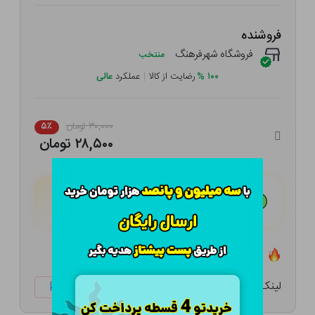
فروشنده
فروشگاه شهرفرهنگ
منتخب
۱۰۰
%
رضایت از کالا
|
عملکرد
عالی
۳۰,۰۰۰ تومان
۵٪
۲۸,۵۰۰ تومان
هـر قسط با تــرب‌پــی:
۷,۱۲۵ تومان
۴ قسط مــاهـانـه؛ بـدون سـود، چـک و ضـامـن
تعداد ۰ عدد در انبار موجود است
لینک کوتاه:
ketabtala.com/sbp-25540