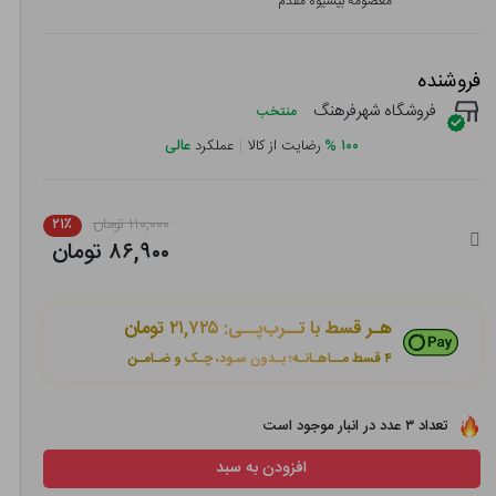
معصومه بیشیوه مقدم
فروشنده
فروشگاه شهرفرهنگ
منتخب
۱۰۰
%
رضایت از کالا
|
عملکرد
عالی
۱۱۰,۰۰۰ تومان
۲۱٪
۸۶,۹۰۰ تومان
هـر قسط با تــرب‌پــی:
۲۱,۷۲۵ تومان
۴ قسط مــاهـانـه؛ بـدون سـود، چـک و ضـامـن
تعداد ۳ عدد در انبار موجود است
افزودن به سبد