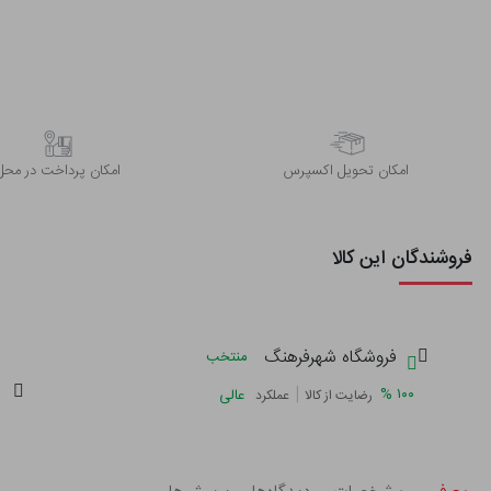
اﻣﮑﺎن ﺗﺤﻮﯾﻞ اﮐﺴﭙﺮس
امکان پرداخت در محل
فروشندگان این کالا
فروشگاه شهرفرهنگ
منتخب
|
%
۱۰۰
عالی
رضایت از کالا
عملکرد