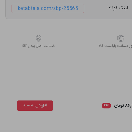
لینک کوتاه:
ketabtala.com/sbp-25565
 ضمانت بازگشت کالا
ﺿﻤﺎﻧﺖ اﺻﻞ ﺑﻮدن ﮐﺎﻟﺎ
 تومان
افزودن به سبد
۲۱٪