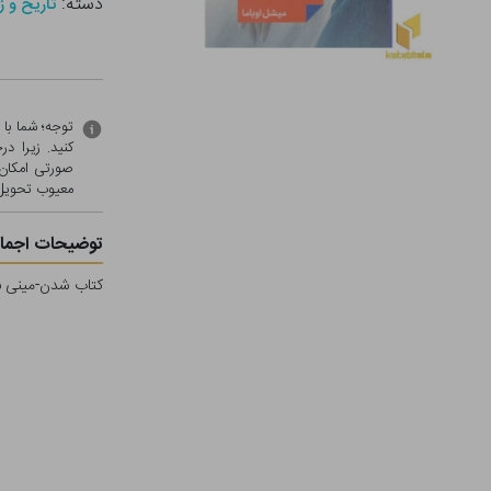
دسته:
تاریخ و ز
توجه؛ شما با
کنید. زیرا 
صورتی امکان 
معيوب تحویل 
توضیحات اجمال
کتاب شدن-مینی بو