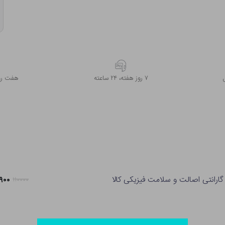
۷ روز ﻫﻔﺘﻪ، ۲۴ ﺳﺎﻋﺘﻪ
هفت روز
گارانتی اصالت و سلامت فیزیکی کالا
۸۶,۹۰۰
۱۱۰۰۰۰