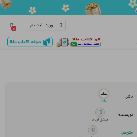
|
ورود
ثبت نام
۰
ناشر:
مات
نویسنده:
میشل اوباما
مترجم: