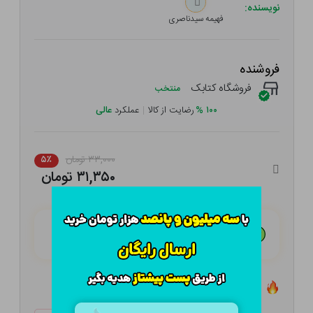
نویسنده:
فهیمه سیدناصری
فروشنده
فروشگاه کتابک
منتخب
۱۰۰
%
رضایت از کالا
|
عملکرد
عالی
۳۳,۰۰۰ تومان
۵٪
۳۱,۳۵۰ تومان
هـر قسط با تــرب‌پــی:
۷,۸۳۸ تومان
۴ قسط مــاهـانـه؛ بـدون سـود، چـک و ضـامـن
تعداد ۱۲ عدد در انبار موجود است