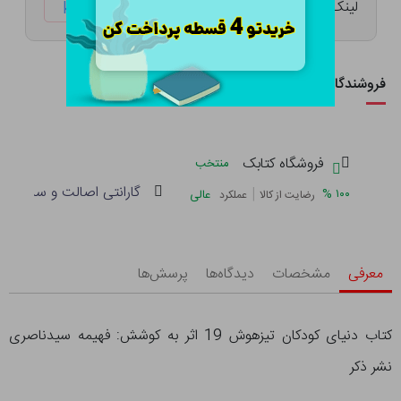
لینک کوتاه:
ketabtala.com/sbp-25568
فروشندگان این کالا
فروشگاه کتابک
منتخب
گارانتی اصالت و سلامت فی
|
%
۱۰۰
عالی
رضایت از کالا
عملکرد
معرفی
مشخصات
دیدگاه‌ها
پرسش‌ها
کتاب دنیای کودکان تیزهوش 19 اثر به کوشش: فهیمه سیدناصری
نشر ذکر