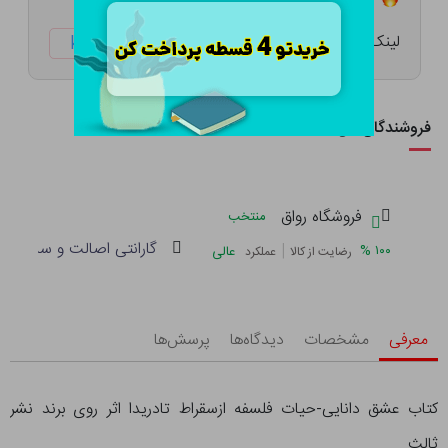
لینک کوتاه:
ketabtala.com/sbp-25580
فروشندگان این کالا
فروشگاه رواق
منتخب
گارانتی اصالت و سلامت فی
|
%
۱۰۰
عالی
رضایت از کالا
عملکرد
معرفی
مشخصات
دیدگاه‌ها
پرسش‌ها
کتاب عشق دانایی-حیات فلسفه ازسقراط تادریدا اثر روی برند نشر
ثالث