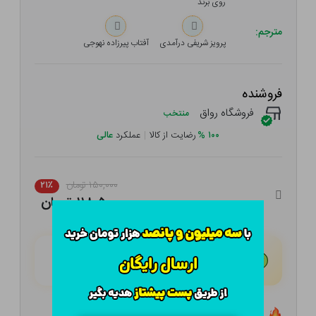
روی برند
مترجم:
پرویز شریفی درآمدی
آفتاب پیرزاده نهوجی
فروشنده
فروشگاه رواق
منتخب
۱۰۰
%
رضایت از کالا
|
عملکرد
عالی
۱۵۰,۰۰۰ تومان
۲۱٪
۱۱۸,۵۰۰ تومان
هـر قسط با تــرب‌پــی:
۲۹,۶۲۵ تومان
۴ قسط مــاهـانـه؛ بـدون سـود، چـک و ضـامـن
تعداد ۰ عدد در انبار موجود است