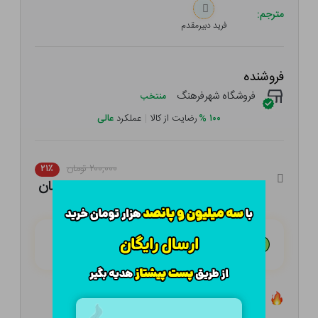
مترجم:
فرید دبیرمقدم
فروشنده
فروشگاه شهرفرهنگ
منتخب
۱۰۰
%
رضایت از کالا
|
عملکرد
عالی
۲۰۰,۰۰۰ تومان
۲۱٪
۱۵۸,۰۰۰ تومان
هـر قسط با تــرب‌پــی:
۳۹,۵۰۰ تومان
۴ قسط مــاهـانـه؛ بـدون سـود، چـک و ضـامـن
تعداد ۰ عدد در انبار موجود است