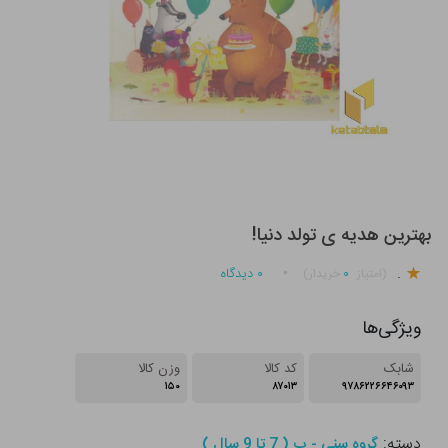
بهترین هدیه ی تولد دنیا!
.
۰
۰
دیدگاه
(امتیاز
خریدار)
ویژگی‌ها
شابک
کد کالا
وزن کالا
۱۵۰
۸۷۰۱۳
۹۷۸۶۲۲۶۶۴۶۰۹۳
دسته:
گروه سنی - ب ( 7 تا 9 سال )