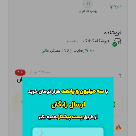
مترجم:
زینب طاهری
فروشنده
فروشگاه کتابک
منتخب
۱۰۰
%
رضایت از کالا
|
عملکرد
عالی
۲۹۹,۰۰۰ تومان
۲۱٪
۲۳۶,۲۱۰ تومان
هـر قسط با تــرب‌پــی:
۵۹,۰۵۳ تومان
۴ قسط مــاهـانـه؛ بـدون سـود، چـک و ضـامـن
تعداد ۹ عدد در انبار موجود است