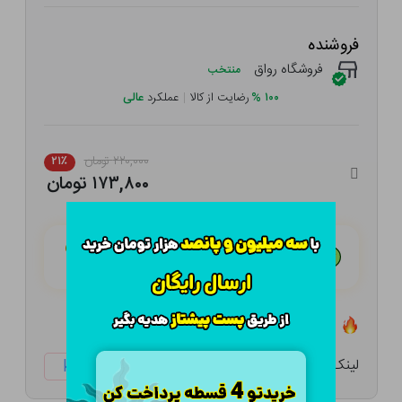
فروشنده
فروشگاه رواق
منتخب
۱۰۰
%
رضایت از کالا
|
عملکرد
عالی
۲۲۰,۰۰۰ تومان
۲۱٪
۱۷۳,۸۰۰ تومان
هـر قسط با تــرب‌پــی:
۴۳,۴۵۰ تومان
۴ قسط مــاهـانـه؛ بـدون سـود، چـک و ضـامـن
تعداد ۳ عدد در انبار موجود است
لینک کوتاه:
ketabtala.com/sbp-26308