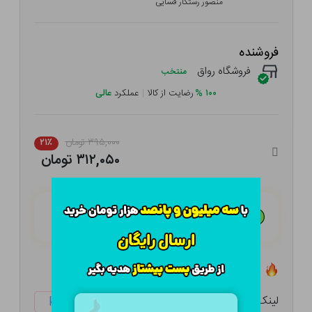
منصور رستگار فسایی
فروشنده
فروشگاه رواق
منتخب
۱۰۰
%
رضایت از کالا
|
عملکرد
عالی
۳۹۵,۰۰۰ تومان
۲۱٪
۳۱۲,۰۵۰ تومان
هـر قسط با تــرب‌پــی:
۷۸,۰۱۳ تومان
۴ قسط مــاهـانـه؛ بـدون سـود، چـک و ضـامـن
تعداد ۰ عدد در انبار موجود است
لینک کوتاه:
ketabtala.com/sbp-26321