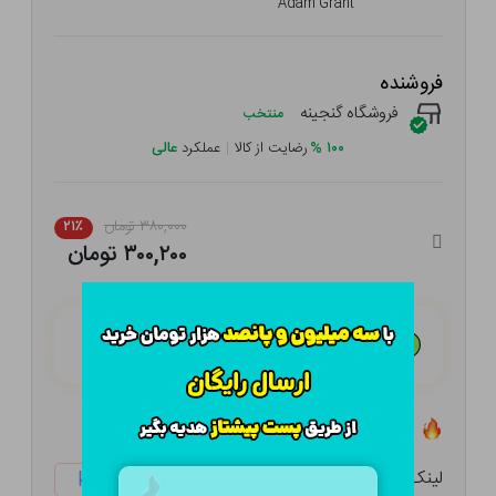
Adam Grant
فروشنده
فروشگاه گنجینه
منتخب
۱۰۰
%
رضایت از کالا
|
عملکرد
عالی
۳۸۰,۰۰۰ تومان
۲۱٪
۳۰۰,۲۰۰ تومان
هـر قسط با تــرب‌پــی:
۷۵,۰۵۰ تومان
۴ قسط مــاهـانـه؛ بـدون سـود، چـک و ضـامـن
تعداد ۰ عدد در انبار موجود است
لینک کوتاه:
ketabtala.com/sbp-26325