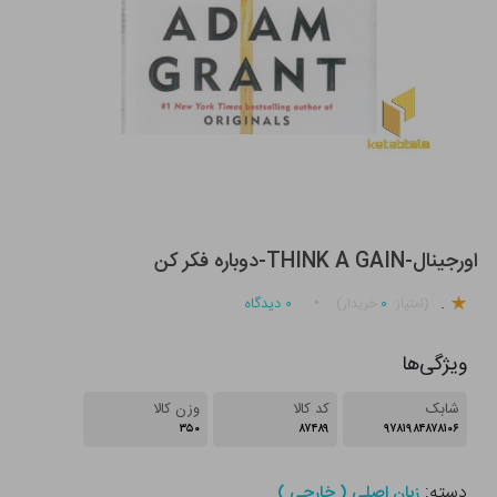
اورجینال-THINK A GAIN-دوباره فکر کن
.
۰
۰
دیدگاه
(امتیاز
خریدار)
ویژگی‌ها
شابک
کد کالا
وزن کالا
۳۵۰
۸۷۴۸۹
۹۷۸۱۹۸۴۸۷۸۱۰۶
دسته:
زبان اصلی ( خارجی )