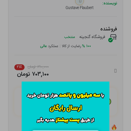
نویسنده:
Gustave Flaubert
فروشنده
فروشگاه گنجینه
منتخب
۱۰۰
%
رضایت از کالا
|
عملکرد
عالی
۸۹۰,۰۰۰ تومان
۲۱٪
۷۰۳,۱۰۰ تومان
هـر قسط با تــرب‌پــی:
۱۷۵,۷۷۵
تومان
۴ قسط مــاهـانـه؛ بـدون سـود، چـک و ضـامـن
تعداد ۳ عدد در انبار موجود است