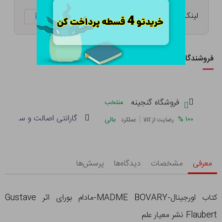
لینک کوتاه:
ketabtala.com/sbp-26326
فروشندگان این کالا
فروشگاه گنجینه
منتخب
گارانتی اصالت و سلامت فی
|
%
۱۰۰
عالی
رضایت از کالا
عملکرد
معرفی
مشخصات
دیدگاه‌ها
پرسش‌ها
کتاب اورجینال-MADME BOVARY-مادام بورای اثر Gustave
Flaubert نشر معیار علم