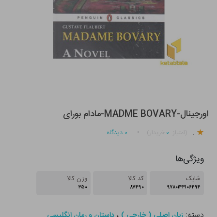
اورجینال-MADME BOVARY-مادام بورای
.
۰
۰
دیدگاه
(امتیاز
خریدار)
ویژگی‌ها
شابک
کد کالا
وزن کالا
۳۵۰
۸۷۴۹۰
۹۷۸۰۱۴۳۱۰۶۴۹۴
دسته:
،
زبان اصلی ( خارجی )
داستان و رمان انگلیسی