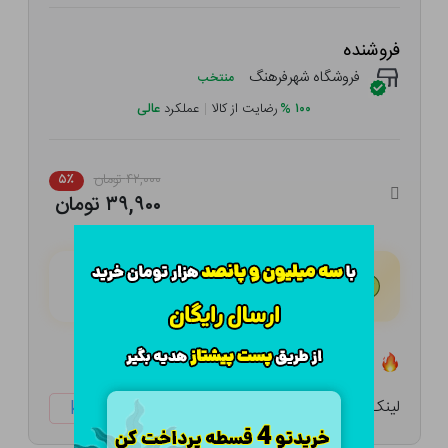
فروشنده
فروشگاه شهرفرهنگ
منتخب
۱۰۰
%
رضایت از کالا
|
عملکرد
عالی
۴۲,۰۰۰ تومان
۵٪
۳۹,۹۰۰ تومان
هـر قسط با تــرب‌پــی:
۹,۹۷۵ تومان
۴ قسط مــاهـانـه؛ بـدون سـود، چـک و ضـامـن
تعداد ۳ عدد در انبار موجود است
لینک کوتاه:
ketabtala.com/sbp-26332