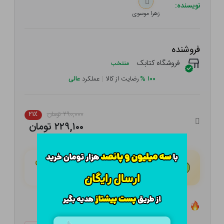
نویسنده:
زهرا موسوی
فروشنده
فروشگاه کتابک
منتخب
۱۰۰
%
رضایت از کالا
|
عملکرد
عالی
۲۹۰,۰۰۰ تومان
۲۱٪
۲۲۹,۱۰۰ تومان
هـر قسط با تــرب‌پــی:
۵۷,۲۷۵ تومان
۴ قسط مــاهـانـه؛ بـدون سـود، چـک و ضـامـن
تعداد ۱۱ عدد در انبار موجود است