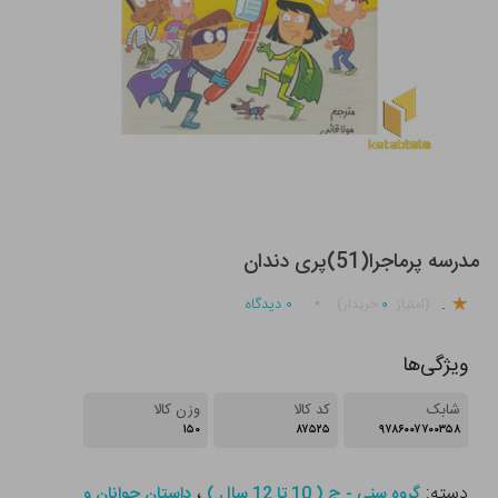
مدرسه پرماجرا(51)پری دندان
.
۰
۰
دیدگاه
(امتیاز
خریدار)
ویژگی‌ها
شابک
کد کالا
وزن کالا
۱۵۰
۸۷۵۲۵
۹۷۸۶۰۰۷۷۰۰۳۵۸
دسته:
،
گروه سنی - ج ( 10 تا 12 سال )
داستان جوانان و