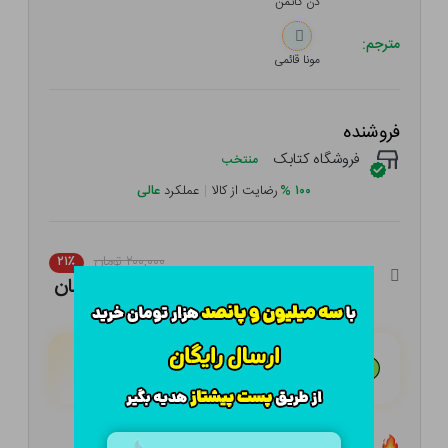
دن گاتمن
مترجم:
مونا قائمی
فروشنده
فروشگاه کتابک
منتخب
۱۰۰
%
رضایت از کالا
|
عملکرد
عالی
۲۰۰,۰۰۰ تومان
۲۱٪
۱۵۸,۰۰۰ تومان
هـر قسط با تــرب‌پــی:
۳۹,۵۰۰ تومان
۴ قسط مــاهـانـه؛ بـدون سـود، چـک و ضـامـن
تعداد ۱۰ عدد در انبار موجود است