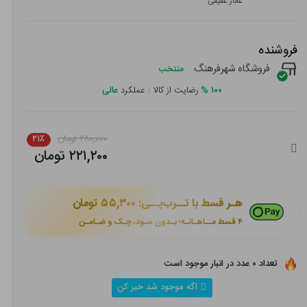
عمار عفیفی
فروشنده
فروشگاه شهرفرهنگ
منتخب
۱۰۰
%
رضایت از کالا
|
عملکرد
عالی
۲۸۰,۰۰۰ تومان
۲۱٪
۲۲۱,۲۰۰ تومان
هـر قسط با تــرب‌پــی:
۵۵,۳۰۰ تومان
۴ قسط مــاهـانـه؛ بـدون سـود، چـک و ضـامـن
تعداد ۰ عدد در انبار موجود است
اگه موجود شد خبر کن