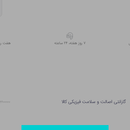
۷ روز ﻫﻔﺘﻪ، ۲۴ ﺳﺎﻋﺘﻪ
هفت روز
گارانتی اصالت و سلامت فیزیکی کالا
۲۸۰۰۰۰