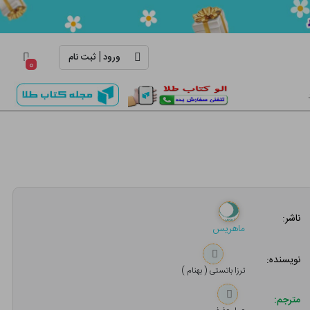
|
ورود
ثبت نام
۰
ناشر:
ماهریس
نویسنده:
ترزا باتستی ( بهنام )
مترجم: