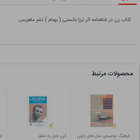
کتاب زن در شاهنامه اثر ترزا باتستی ( بهنام ) نشر ماهریس
محصولات مرتبط
فرهنگ توضیحی مثل های ژاپنی
آبی مایل به عشق
او