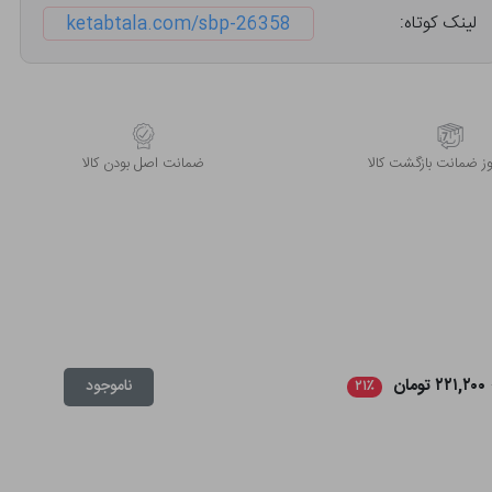
لینک کوتاه:
ketabtala.com/sbp-26358
 ضمانت بازگشت کالا
ﺿﻤﺎﻧﺖ اﺻﻞ ﺑﻮدن ﮐﺎﻟﺎ
۲۲۱,۲۰۰ تومان
ناموجود
۲۱٪