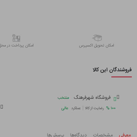
اﻣﮑﺎن ﺗﺤﻮﯾﻞ اﮐﺴﭙﺮس
امکان پرداخت در محل
فروشندگان این کالا
فروشگاه شهرفرهنگ
منتخب
|
%
۱۰۰
عالی
رضایت از کالا
عملکرد
معرفی
مشخصات
دیدگاه‌ها
پرسش‌ها