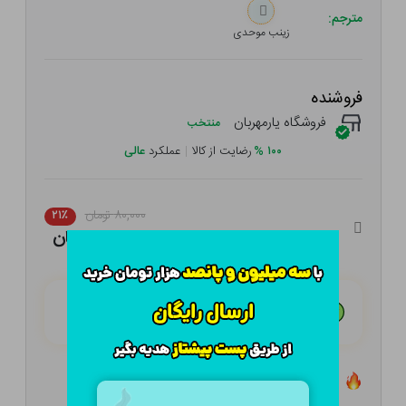
مترجم:
زینب موحدی
فروشنده
فروشگاه یارمهربان
منتخب
۱۰۰
%
رضایت از کالا
|
عملکرد
عالی
۸۰,۰۰۰ تومان
۲۱٪
۶۳,۲۰۰ تومان
هـر قسط با تــرب‌پــی:
۱۵,۸۰۰ تومان
۴ قسط مــاهـانـه؛ بـدون سـود، چـک و ضـامـن
تعداد ۰ عدد در انبار موجود است