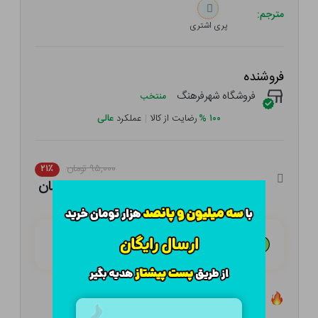
مترجم:
پری اشتری
فروشنده
فروشگاه شهرفرهنگ
منتخب
۱۰۰
%
رضایت از کالا
|
عملکرد
عالی
۹۵,۰۰۰ تومان
۲۱٪
۷۵,۰۵۰ تومان
هـر قسط با تــرب‌پــی:
۱۸,۷۶۳ تومان
۴ قسط مــاهـانـه؛ بـدون سـود، چـک و ضـامـن
تعداد ۴ عدد در انبار موجود است