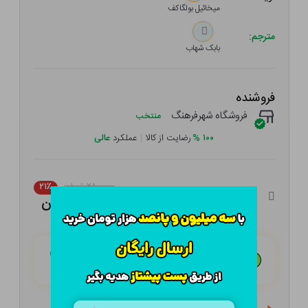
میخائیل بولگاکف
مترجم:
بابک شهاب
فروشنده
فروشگاه شهرفرهنگ
منتخب
۱۰۰
%
رضایت از کالا
|
عملکرد
عالی
۲۸۰,۰۰۰ تومان
۲۱٪
۲۲۱,۲۰۰ تومان
هـر قسط با تــرب‌پــی:
۵۵,۳۰۰ تومان
۴ قسط مــاهـانـه؛ بـدون سـود، چـک و ضـامـن