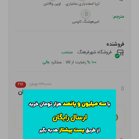
ثریا اسفندیاری بختیاری
لویی والانتن
مترجم:
امیرهوشنگ کاوسی
فروشنده
فروشگاه شهرفرهنگ
منتخب
۱۰۰
%
رضایت از کالا
|
عملکرد
عالی
۲۴۰,۰۰۰ تومان
۲۱٪
۱۸۹,۶۰۰ تومان
هـر قسط با تــرب‌پــی:
۴۷,۴۰۰ تومان
۴ قسط مــاهـانـه؛ بـدون سـود، چـک و ضـامـن