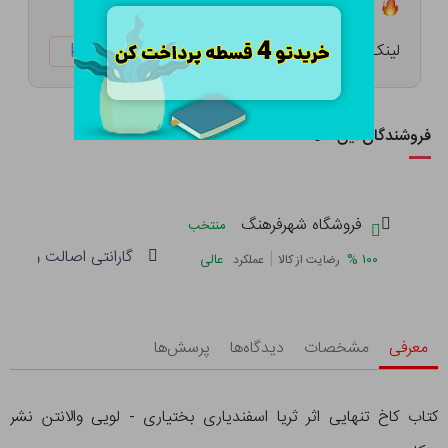
تعداد ۳ عدد در انبار موجود است
لینک کوتاه:
ketabtala.com/sbp-26368
فروشندگان این کالا
فروشگاه شهرفرهنگ
منتخب
گارانتی اصالت و سلام
|
%
۱۰۰
عالی
رضایت از کالا
عملکرد
معرفی
مشخصات
دیدگاه‌ها
پرسش‌ها
کتاب کاخ تنهایی اثر ثریا اسفندیاری بختیاری - لویی والانتن نشر