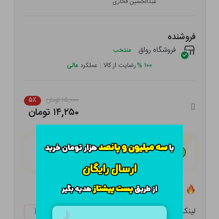
عبدالحسین فخاری
فروشنده
فروشگاه رواق
منتخب
۱۰۰
%
رضایت از کالا
|
عملکرد
عالی
۱۵,۰۰۰ تومان
۵٪
۱۴,۲۵۰ تومان
هـر قسط با تــرب‌پــی:
۳,۵۶۳ تومان
۴ قسط مــاهـانـه؛ بـدون سـود، چـک و ضـامـن
تعداد ۰ عدد در انبار موجود است
لینک کوتاه:
ketabtala.com/sbp-26381