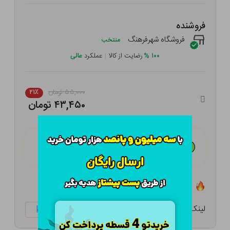
فروشنده
فروشگاه شهرفرهنگ
منتخب
۱۰۰
%
رضایت از کالا
|
عملکرد
عالی
۵۵,۰۰۰ تومان
۲۱٪
۴۳,۴۵۰ تومان
هـر قسط با تــرب‌پــی:
۱۰,۸۶۳ تومان
۴ قسط مــاهـانـه؛ بـدون سـود، چـک و ضـامـن
تعداد ۰ عدد در انبار موجود است
لینک کوتاه:
ketabtala.com/sbp-26390