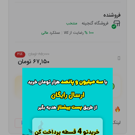
فروشنده
فروشگاه گنجینه
منتخب
۱۰۰
%
رضایت از کالا
|
عملکرد
عالی
۸۵,۰۰۰ تومان
۲۱٪
۶۷,۱۵۰ تومان
هـر قسط با تــرب‌پــی:
۱۶,۷۸۸ تومان
۴ قسط مــاهـانـه؛ بـدون سـود، چـک و ضـامـن
تعداد ۰ عدد در انبار موجود است
لینک کوتاه:
ketabtala.com/sbp-26395