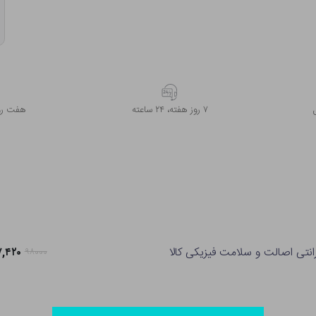
۷ روز ﻫﻔﺘﻪ، ۲۴ ﺳﺎﻋﺘﻪ
هفت روز
انتی اصالت و سلامت فیزیکی کالا
۷۷,۴۲۰ ت
۹۸۰۰۰