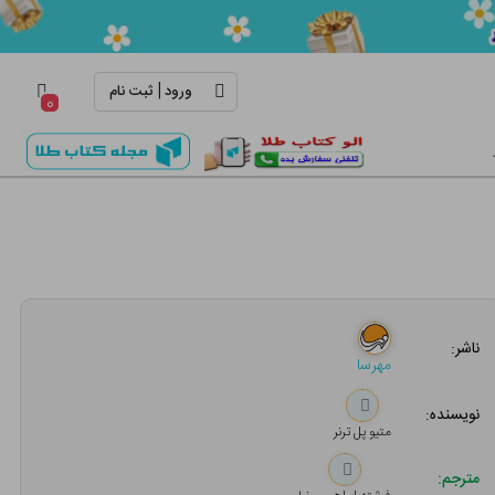
|
ورود
ثبت نام
۰
ناشر:
مهرسا
نویسنده:
متیو پل ترنر
مترجم: