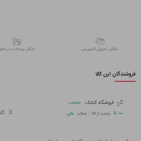
اﻣﮑﺎن ﺗﺤﻮﯾﻞ اﮐﺴﭙﺮس
امکان پرداخت در محل
فروشندگان این کالا
فروشگاه کتابک
منتخب
گار
|
%
۱۰۰
عالی
رضایت از کالا
عملکرد