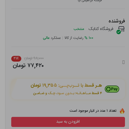
فرشته ابراهیمی نیا
فروشنده
فروشگاه کتابک
منتخب
۱۰۰
%
رضایت از کالا
|
عملکرد
عالی
۹۸,۰۰۰ تومان
۲۱٪
۷۷,۴۲۰ تومان
هـر قسط با تــرب‌پــی:
۱۹,۳۵۵ تومان
۴ قسط مــاهـانـه؛ بـدون سـود، چـک و ضـامـن
تعداد ۱ عدد در انبار موجود است
افزودن به سبد