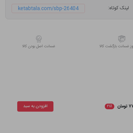
لینک کوتاه:
ketabtala.com/sbp-26404
 ضمانت بازگشت کالا
ﺿﻤﺎﻧﺖ اﺻﻞ ﺑﻮدن ﮐﺎﻟﺎ
ومان
افزودن به سبد
۲۱٪