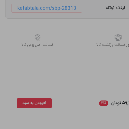
لینک کوتاه:
ketabtala.com/sbp-28313
 ضمانت بازگشت کالا
ﺿﻤﺎﻧﺖ اﺻﻞ ﺑﻮدن ﮐﺎﻟﺎ
 تومان
افزودن به سبد
۲۱٪