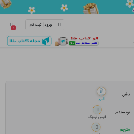
|
ورود
ثبت نام
۰
ناشر:
البرز
نویسنده:
انیس لودیگ
مترجم: