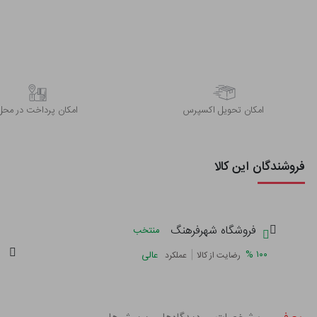
اﻣﮑﺎن ﺗﺤﻮﯾﻞ اﮐﺴﭙﺮس
امکان پرداخت در محل
فروشندگان این کالا
فروشگاه شهرفرهنگ
منتخب
|
%
۱۰۰
عالی
رضایت از کالا
عملکرد