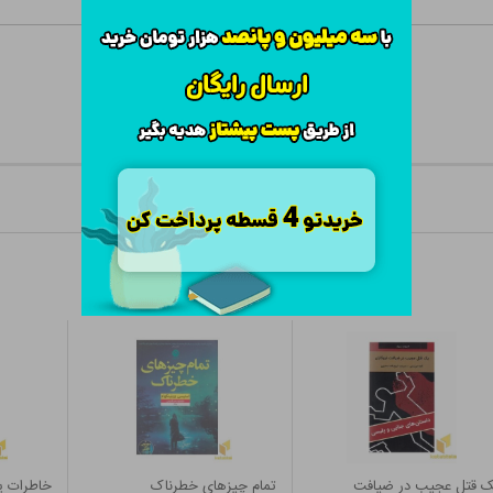
ک قتل عجیب در ضیافت
تمام چیزهای خطرناک
خاطرات ی