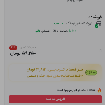
سعیده بوغیری
فروشنده
فروشگاه شهرفرهنگ
منتخب
۱۰۰
%
رضایت از کالا
|
عملکرد
عالی
۷۵,۰۰۰ تومان
۲۱٪
۵۹,۲۵۰ تومان
هـر قسط با تــرب‌پــی:
۱۴,۸۱۳ تومان
۴ قسط مــاهـانـه؛ بـدون سـود، چـک و ضـامـن
تعداد ۱ عدد در انبار موجود است
افزودن به سبد