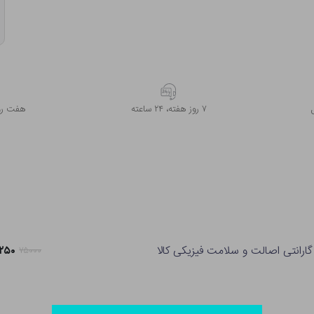
۷ روز ﻫﻔﺘﻪ، ۲۴ ﺳﺎﻋﺘﻪ
هفت روز
گارانتی اصالت و سلامت فیزیکی کالا
۵۹,۲۵۰
۷۵۰۰۰