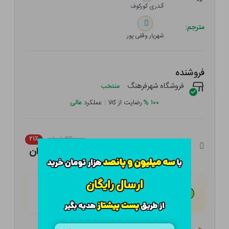
آندری کورکوف
مترجم:
شهریار وقفی پور
فروشنده
فروشگاه شهرفرهنگ
منتخب
۱۰۰
%
رضایت از کالا
|
عملکرد
عالی
۳۴۰,۰۰۰ تومان
۲۱٪
۲۶۸,۶۰۰ تومان
هـر قسط با تــرب‌پــی:
۶۷,۱۵۰ تومان
۴ قسط مــاهـانـه؛ بـدون سـود، چـک و ضـامـن