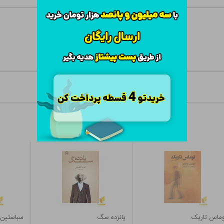
وماس تاریک
پانزده سگ
سباستین 