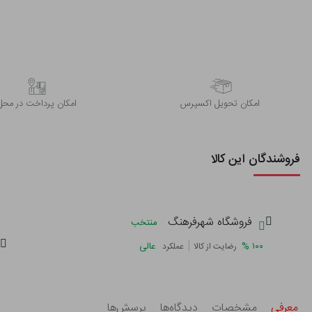
اﻣﮑﺎن ﺗﺤﻮﯾﻞ اﮐﺴﭙﺮس
امکان پرداخت در محل
فروشندگان این کالا
فروشگاه شهرفرهنگ
منتخب
|
%
۱۰۰
عالی
رضایت از کالا
عملکرد
معرفی
مشخصات
دیدگاه‌ها
پرسش‌ها