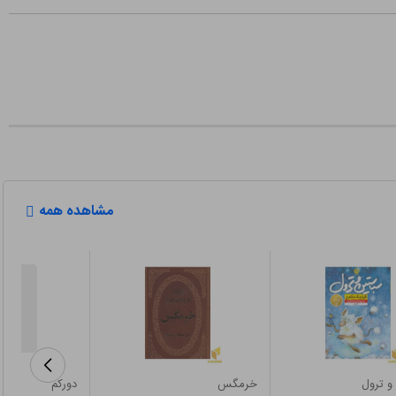
مشاهده همه
و ترول
خرمگس
دورکم