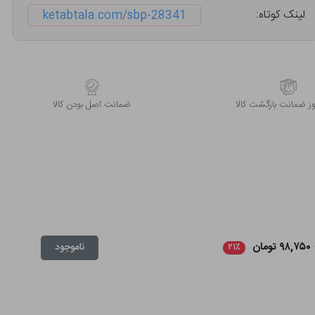
لینک کوتاه:
ketabtala.com/sbp-28341
 ضمانت بازگشت کالا
ﺿﻤﺎﻧﺖ اﺻﻞ ﺑﻮدن ﮐﺎﻟﺎ
۹۸,۷۵۰ تومان
ناموجود
۲۱٪