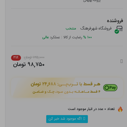
پروانه بهبهانی
فروشنده
فروشگاه شهرفرهنگ
منتخب
۱۰۰
%
رضایت از کالا
|
عملکرد
عالی
۱۲۵,۰۰۰ تومان
۲۱٪
۹۸,۷۵۰ تومان
هـر قسط با تــرب‌پــی:
۲۴,۶۸۸ تومان
۴ قسط مــاهـانـه؛ بـدون سـود، چـک و ضـامـن
تعداد ۰ عدد در انبار موجود است
اگه موجود شد خبر کن