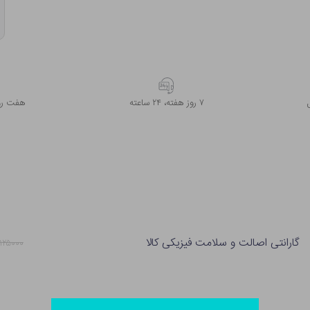
۷ روز ﻫﻔﺘﻪ، ۲۴ ﺳﺎﻋﺘﻪ
هفت روز
گارانتی اصالت و سلامت فیزیکی کالا
۱۲۵۰۰۰