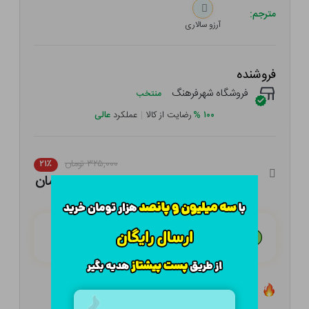
مترجم:
آرزو سالاری
فروشنده
فروشگاه شهرفرهنگ
منتخب
۱۰۰
%
رضایت از کالا
|
عملکرد
عالی
۳۲۵,۰۰۰ تومان
۲۱٪
۲۵۶,۷۵۰ تومان
هـر قسط با تــرب‌پــی:
۶۴,۱۸۸ تومان
۴ قسط مــاهـانـه؛ بـدون سـود، چـک و ضـامـن
تعداد ۰ عدد در انبار موجود است