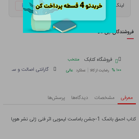
لینک کوتاه:
ketabtala.com/sbp-28344
فروشندگان این کالا
فروشگاه کتابک
منتخب
گارانتی اصالت و سلامت فی
|
%
۱۰۰
عالی
رضایت از کالا
عملکرد
معرفی
مشخصات
دیدگاه‌ها
پرسش‌ها
کتاب احمق بانمک 1-جشن باماست لیمویی اثر فنی ژلی نشر هوپا