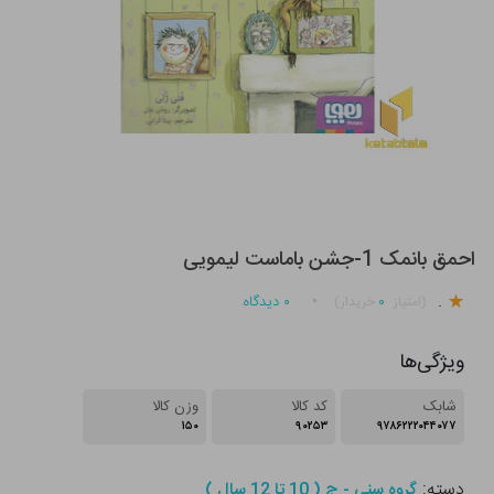
احمق بانمک 1-جشن باماست لیمویی
.
۰
۰
دیدگاه
(امتیاز
خریدار)
ویژگی‌ها
شابک
کد کالا
وزن کالا
۱۵۰
۹۰۲۵۳
۹۷۸۶۲۲۲۰۴۴۰۷۷
دسته:
گروه سنی - ج ( 10 تا 12 سال )