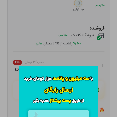
مترجم:
بیتا ترابی
فروشنده
فروشگاه کتابک
منتخب
۱۰۰
%
رضایت از کالا
|
عملکرد
عالی
۳۴۰,۰۰۰ تومان
۲۱٪
۲۶۸,۶۰۰ تومان
هـر قسط با تــرب‌پــی:
۶۷,۱۵۰ تومان
۴ قسط مــاهـانـه؛ بـدون سـود، چـک و ضـامـن
تعداد ۳ عدد در انبار موجود است