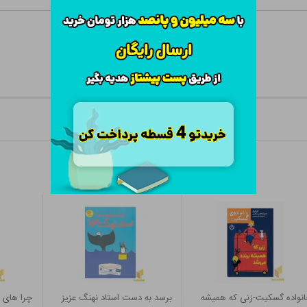
نواده گسکیت-زنی که همیشه
برسد به دست استاد نهنگ عزیز
چرا های ش