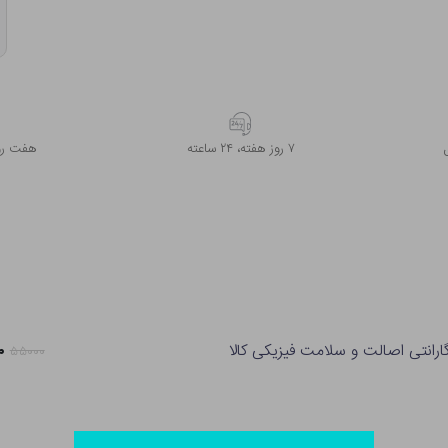
۷ روز ﻫﻔﺘﻪ، ۲۴ ﺳﺎﻋﺘﻪ
هفت روز
ارانتی اصالت و سلامت فیزیکی کالا
۵۰
۵۵۰۰۰