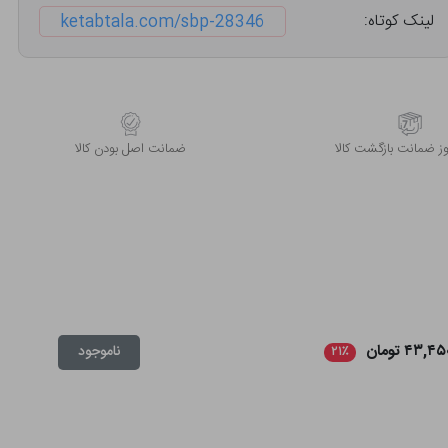
لینک کوتاه:
ketabtala.com/sbp-28346
 ضمانت بازگشت کالا
ﺿﻤﺎﻧﺖ اﺻﻞ ﺑﻮدن ﮐﺎﻟﺎ
۴۳,۴ تومان
ناموجود
۲۱٪