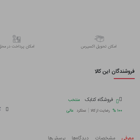
اﻣﮑﺎن ﺗﺤﻮﯾﻞ اﮐﺴﭙﺮس
امکان پرداخت در محل
فروشندگان این کالا
فروشگاه کتابک
منتخب
گ
|
%
۱۰۰
عالی
رضایت از کالا
عملکرد
معرفی
مشخصات
دیدگاه‌ها
پرسش‌ها