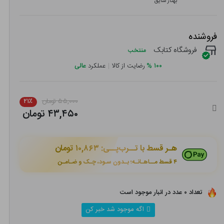
بهناز شایق
فروشنده
فروشگاه کتابک
منتخب
۱۰۰
%
رضایت از کالا
|
عملکرد
عالی
۵۵,۰۰۰ تومان
۲۱٪
۴۳,۴۵۰ تومان
هـر قسط با تــرب‌پــی:
۱۰,۸۶۳ تومان
۴ قسط مــاهـانـه؛ بـدون سـود، چـک و ضـامـن
تعداد ۰ عدد در انبار موجود است
اگه موجود شد خبر کن