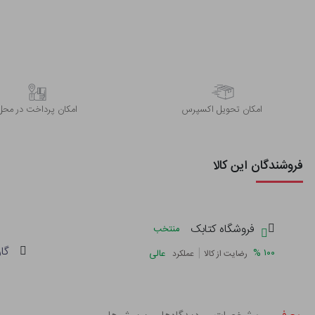
اﻣﮑﺎن ﺗﺤﻮﯾﻞ اﮐﺴﭙﺮس
امکان پرداخت در محل
فروشندگان این کالا
فروشگاه کتابک
منتخب
گا
|
%
۱۰۰
عالی
رضایت از کالا
عملکرد