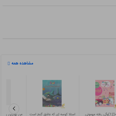
مشاهده همه
وگی ورجه(12)وگی رفته مهمونی
استلا کوسه ای که عاشق گنج است
من بهترین رفتار ر