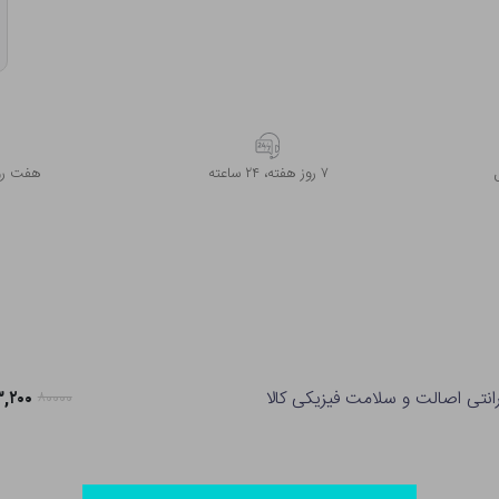
۷ روز ﻫﻔﺘﻪ، ۲۴ ﺳﺎﻋﺘﻪ
هفت روز
رانتی اصالت و سلامت فیزیکی کالا
۶۳,۲۰۰ تو
۸۰۰۰۰