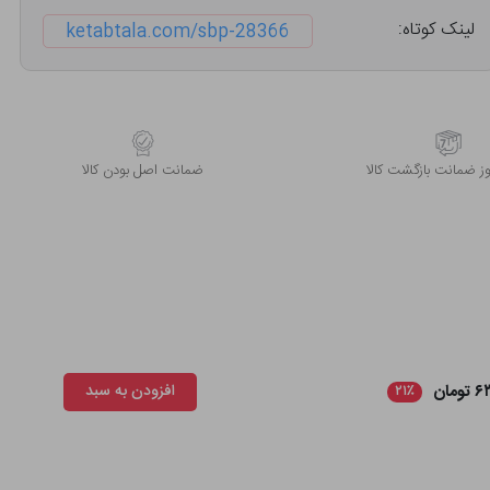
لینک کوتاه:
ketabtala.com/sbp-28366
 ضمانت بازگشت کالا
ﺿﻤﺎﻧﺖ اﺻﻞ ﺑﻮدن ﮐﺎﻟﺎ
مان
افزودن به سبد
۲۱٪