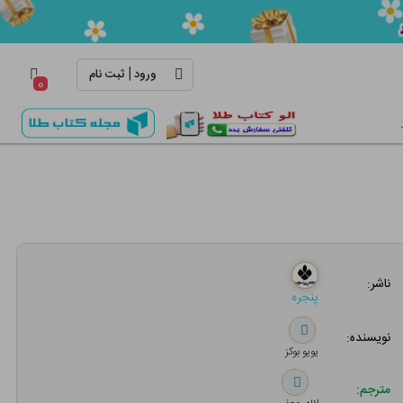
|
ورود
ثبت نام
۰
ناشر:
پنجره
نویسنده:
یویو بوکز
مترجم: