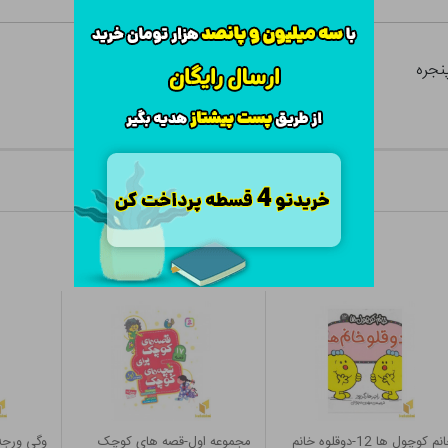
م کوچول ها 12-دوقلوه خانم
مجموعه اول-قصه های کوچک