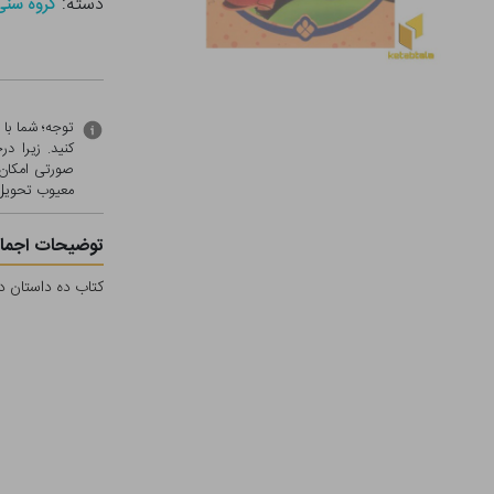
دسته:
گروه سنی - ب (
توجه؛ شما با
کنید. زیرا 
صورتی امکان 
معيوب تحویل 
توضیحات اجمال
کتاب ده داستان ده دوست 10-هاپی وفرارازنگرانی