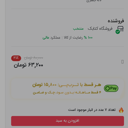
لاله جعفری
فروشنده
فروشگاه کتابک
منتخب
۱۰۰
%
رضایت از کالا
|
عملکرد
عالی
۸۰,۰۰۰ تومان
۲۱٪
۶۳,۲۰۰ تومان
هـر قسط با تــرب‌پــی:
۱۵,۸۰۰ تومان
۴ قسط مــاهـانـه؛ بـدون سـود، چـک و ضـامـن
تعداد ۷ عدد در انبار موجود است
افزودن به سبد