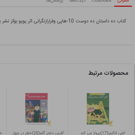
معرفی
مشخصات
دیدگاه‌ها
پرسش‌ها
کتاب ده داستان ده دوست 10-هاپی وفرارازنگرانی اثر یویو بوکز نشر پنجره
محصولات مرتبط
الفی اتکینز(17)پرواز می کند
آفرین دختر گلم(20)خطر در چهار
خان