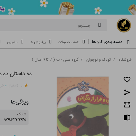
جستجو
دسته بندی کالا ها
همه محصولات
پرفروش ها
ناشرین
فروشگاه
/
کودک و نوجوان
/
گروه سنی - ب ( 7 تا 9 سال )
ده داستان ده دوست 10-هاپی و
.
۰
(امتیاز
خری
ویژگی‌ها
شابک
۹۷۸۹۶۴۲۲۲۴۸۴۵