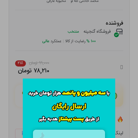
محمد خادمی کله لو
محبوبه عارفی
فروشنده
فروشگاه گنجینه
منتخب
۱۰۰
%
رضایت از کالا
|
عملکرد
عالی
۹۹,۰۰۰ تومان
۲۱٪
۷۸,۲۱۰ تومان
هـر قسط با تــرب‌پــی:
۱۹,۵۵۳ تومان
۴ قسط مــاهـانـه؛ بـدون سـود، چـک و ضـامـن
تعداد ۱ عدد در انبار موجود است
لینک کوتاه:
ketabtala.com/sbp-28378