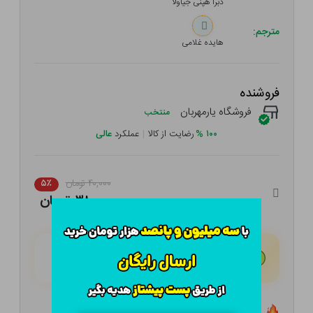
دبرا هپنی جیاولا
مترجم:
هایده غلامی
فروشنده
فروشگاه یارمهربان
منتخب
۱۰۰
%
رضایت از کالا
|
عملکرد
عالی
۴۰,۰۰۰ تومان
۵٪
۳۸,۰۰۰ تومان
هـر قسط با تــرب‌پــی:
۹,۵۰۰ تومان
۴ قسط مــاهـانـه؛ بـدون سـود، چـک و ضـامـن
تعداد ۰ عدد در انبار موجود است