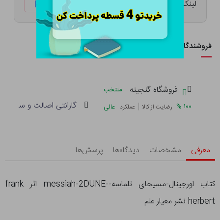
لینک کوتاه:
ketabtala.com/sbp-29351
فروشندگان این کالا
فروشگاه گنجینه
منتخب
گارانتی اصالت و سلامت فی
|
%
۱۰۰
عالی
رضایت از کالا
عملکرد
معرفی
مشخصات
دیدگاه‌ها
پرسش‌ها
کتاب اورجینال-مسیحای تلماسه--messiah-2DUNE اثر frank
herbert نشر معیار علم