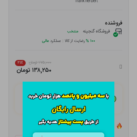
frank herbert
فروشنده
فروشگاه گنجینه
منتخب
۱۰۰
%
رضایت از کالا
|
عملکرد
عالی
۱۷۵,۰۰۰ تومان
۲۱٪
۱۳۸,۲۵۰ تومان
هـر قسط با تــرب‌پــی:
۳۴,۵۶۳
تومان
۴ قسط مــاهـانـه؛ بـدون سـود، چـک و ضـامـن
تعداد ۰ عدد در انبار موجود است