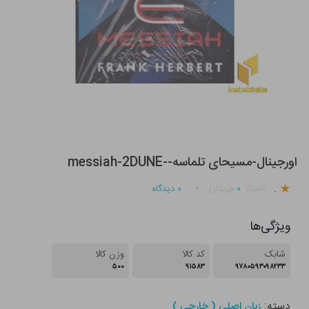
اورجینال-مسیحای تلماسه--messiah-2DUNE
.
۰
۰
دیدگاه
(امتیاز
خریدار)
ویژگی‌ها
شابک
کد کالا
وزن کالا
۵۰۰
۹۱۵۸۳
۹۷۸۰۵۹۳۰۹۸۲۳۳
دسته:
زبان اصلی ( خارجی )