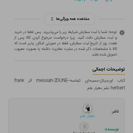
مشاهده همه ویژگی‌ها
توجه؛ شما با ثبت سفارش شرایط زیر را می‌پذیرید. پس لطفا در خرید
و ثبت سفارش دقت کنید. زیرا درخواست مرجوع کردن کالا پس از
هفت روز از تاریخ ثبت سفارش، فقط در صورتی امکان پذیر است که
کالا با مشخصات ذکر شده در سایت مغایرت داشته یا بصورت معيوب
تحویل شده باشد.
توضیحات اجمالی
کتاب اورجینال-مسیحای تلماسه--messiah-2DUNE اثر frank
herbert نشر معیار علم
ناشر:
معیار علم
نویسنده: