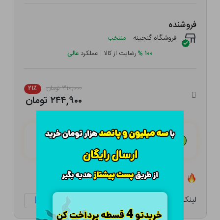
فروشنده
فروشگاه گنجینه
منتخب
۱۰۰
%
رضایت از کالا
|
عملکرد
عالی
۳۱۰,۰۰۰ تومان
۲۱٪
۲۴۴,۹۰۰ تومان
هـر قسط با تــرب‌پــی:
۶۱,۲۲۵ تومان
۴ قسط مــاهـانـه؛ بـدون سـود، چـک و ضـامـن
تعداد ۰ عدد در انبار موجود است
لینک کوتاه:
ketabtala.com/sbp-29353