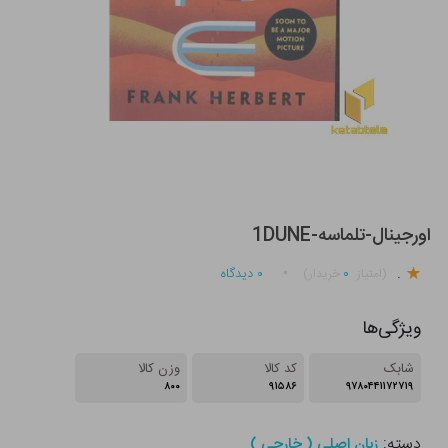
اورجینال-تلماسه-1DUNE
.
۰
۰
دیدگاه
(امتیاز
خریدار)
ویژگی‌ها
شابک
کد کالا
وزن کالا
۸۰۰
۹۱۵۸۶
۹۷۸۰۴۴۱۱۷۲۷۱۹
دسته:
زبان اصلی ( خارجی )