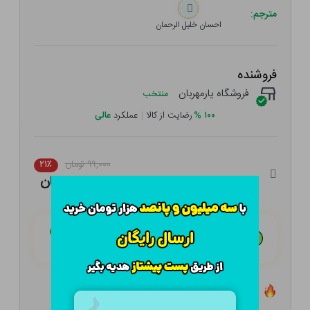
مترجم:
احسان خلیل الرحمان
فروشنده
فروشگاه یارمهربان
منتخب
۱۰۰
%
رضایت از کالا
|
عملکرد
عالی
۹۹,۰۰۰ تومان
۲۱٪
۷۸,۲۱۰ تومان
هـر قسط با تــرب‌پــی:
۱۹,۵۵۳ تومان
۴ قسط مــاهـانـه؛ بـدون سـود، چـک و ضـامـن
تعداد ۰ عدد در انبار موجود است