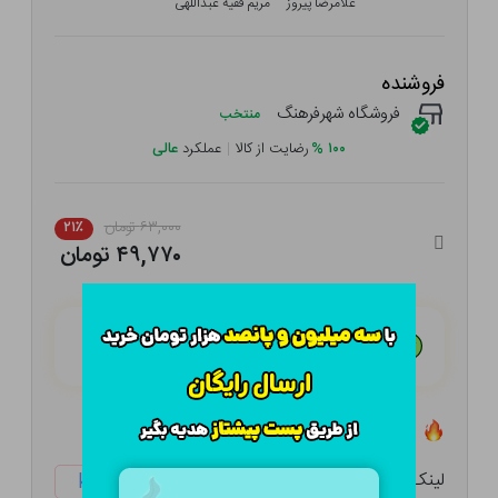
غلامرضا پیروز
مریم فقیه عبداللهی
فروشنده
فروشگاه شهرفرهنگ
منتخب
۱۰۰
%
رضایت از کالا
|
عملکرد
عالی
۶۳,۰۰۰ تومان
۲۱٪
۴۹,۷۷۰ تومان
هـر قسط با تــرب‌پــی:
۱۲,۴۴۳ تومان
۴ قسط مــاهـانـه؛ بـدون سـود، چـک و ضـامـن
تعداد ۰ عدد در انبار موجود است
لینک کوتاه:
ketabtala.com/sbp-29993