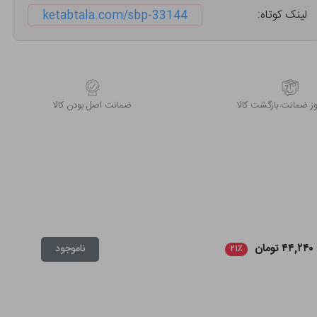
لینک کوتاه:
ketabtala.com/sbp-33144
 ضمانت بازگشت کالا
ﺿﻤﺎﻧﺖ اﺻﻞ ﺑﻮدن ﮐﺎﻟﺎ
۴۴,۲۴۰ تومان
ناموجود
۲۱٪