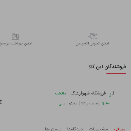
اﻣﮑﺎن ﺗﺤﻮﯾﻞ اﮐﺴﭙﺮس
امکان پرداخت در محل
فروشندگان این کالا
فروشگاه شهرفرهنگ
منتخب
|
%
۱۰۰
عالی
رضایت از کالا
عملکرد
معرفی
مشخصات
دیدگاه‌ها
پرسش‌ها