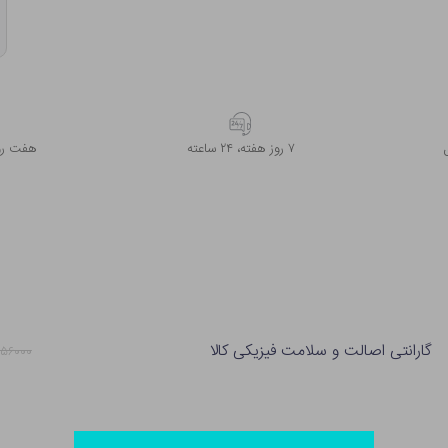
۷ روز ﻫﻔﺘﻪ، ۲۴ ﺳﺎﻋﺘﻪ
هفت روز
گارانتی اصالت و سلامت فیزیکی کالا
۵۶۰۰۰