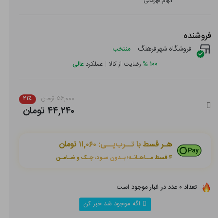
الهام قهرمانی
فروشنده
فروشگاه شهرفرهنگ
منتخب
۱۰۰
%
رضایت از کالا
|
عملکرد
عالی
۵۶,۰۰۰ تومان
۲۱٪
۴۴,۲۴۰ تومان
هـر قسط با تــرب‌پــی:
۱۱,۰۶۰ تومان
۴ قسط مــاهـانـه؛ بـدون سـود، چـک و ضـامـن
تعداد ۰ عدد در انبار موجود است
اگه موجود شد خبر کن