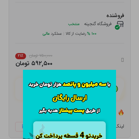
فروشنده
فروشگاه گنجینه
منتخب
۱۰۰
%
رضایت از کالا
|
عملکرد
عالی
۷۵۰,۰۰۰ تومان
۲۱٪
۵۹۲,۵۰۰ تومان
هـر قسط با تــرب‌پــی:
۱۴۸,۱۲۵ تومان
۴ قسط مــاهـانـه؛ بـدون سـود، چـک و ضـامـن
تعداد ۰ عدد در انبار موجود است
لینک کوتاه:
ketabtala.com/sbp-33152